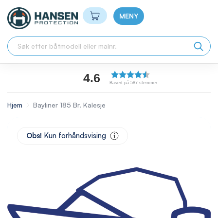
Min handlekurv
MENY
4.6
Basert på 587 stemmer
Hjem
Bayliner 185 Br. Kalesje
Skip
to
Obs!
Kun forhåndsvising
the
end
of
the
images
gallery