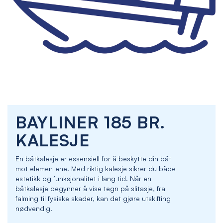
Skip
BAYLINER 185 BR.
to
the
KALESJE
beginning
of
En båtkalesje er essensiell for å beskytte din båt
the
mot elementene. Med riktig kalesje sikrer du både
images
estetikk og funksjonalitet i lang tid. Når en
gallery
båtkalesje begynner å vise tegn på slitasje, fra
falming til fysiske skader, kan det gjøre utskifting
nødvendig.