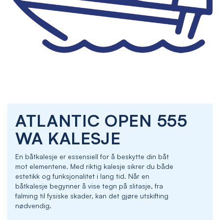
Skip
ATLANTIC OPEN 555
to
the
WA KALESJE
beginning
of
En båtkalesje er essensiell for å beskytte din båt
the
mot elementene. Med riktig kalesje sikrer du både
images
estetikk og funksjonalitet i lang tid. Når en
gallery
båtkalesje begynner å vise tegn på slitasje, fra
falming til fysiske skader, kan det gjøre utskifting
nødvendig.