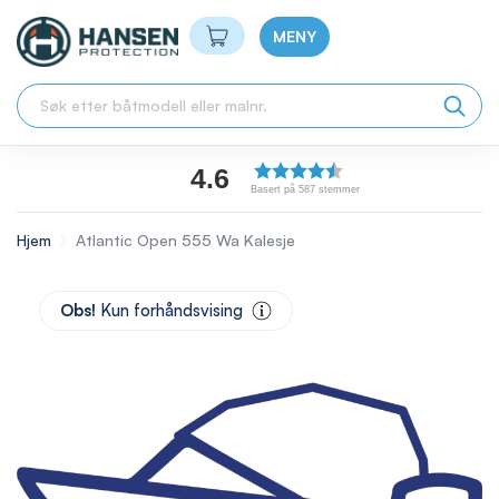
Min handlekurv
MENY
4.6
Basert på 587 stemmer
Hjem
Atlantic Open 555 Wa Kalesje
Skip
to
Obs!
Kun forhåndsvising
the
end
of
the
images
gallery