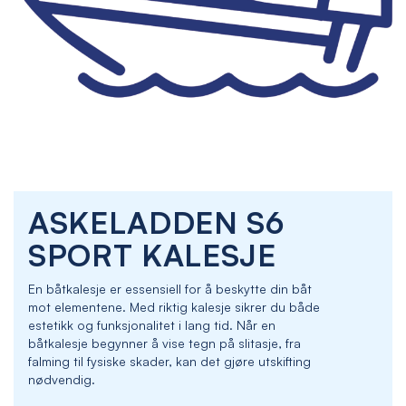
Skip
ASKELADDEN S6
to
the
SPORT KALESJE
beginning
of
En båtkalesje er essensiell for å beskytte din båt
the
mot elementene. Med riktig kalesje sikrer du både
images
estetikk og funksjonalitet i lang tid. Når en
gallery
båtkalesje begynner å vise tegn på slitasje, fra
falming til fysiske skader, kan det gjøre utskifting
nødvendig.