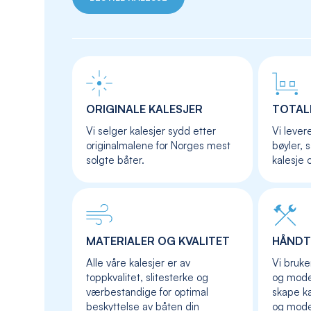
ORIGINALE KALESJER
TOTAL
Vi selger kalesjer sydd etter
Vi lever
originalmalene for Norges mest
bøyler, 
solgte båter.
kalesje 
MATERIALER OG KVALITET
HÅNDT
Alle våre kalesjer er av
Vi bruke
toppkvalitet, slitesterke og
og moder
værbestandige for optimal
skape ka
beskyttelse av båten din
og mod