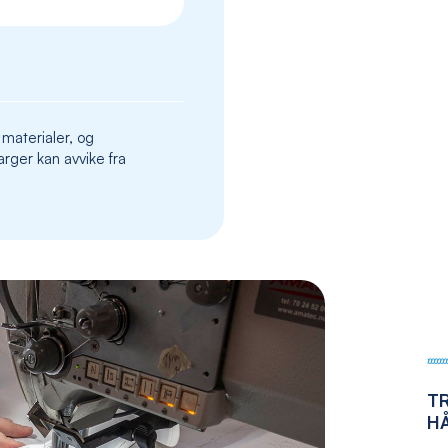
the
images
gallery
 materialer, og
rger kan avvike fra
T
H