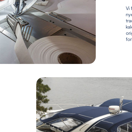
Vi 
nye
tr
kal
ori
fo