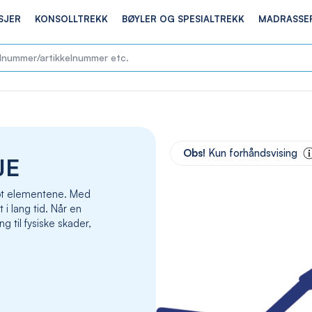
SJER
KONSOLLTREKK
BØYLER OG SPESIALTREKK
MADRASSE
Skip
to
Obs!
Kun forhåndsvising
JE
the
end
of
 mot elementene. Med
the
t i lang tid. Når en
images
g til fysiske skader,
gallery