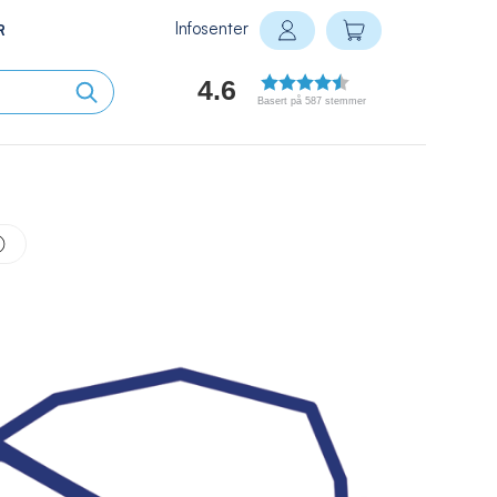
Infosenter
Min handlekurv
R
Logg inn
4.6
Basert på 587 stemmer