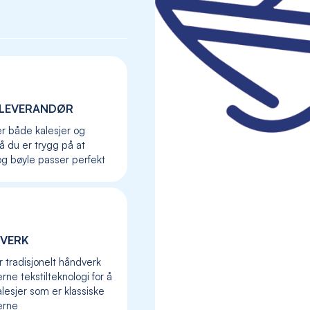
LEVERANDØR
er både kalesjer og
så du er trygg på at
og bøyle passer perfekt
VERK
Skip
to
r tradisjonelt håndverk
the
ne tekstilteknologi for å
beginning
lesjer som er klassiske
of
erne