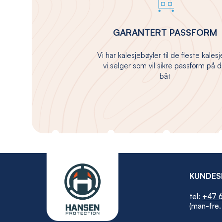
GARANTERT PASSFORM
Vi har kalesjebøyler til de fleste kales
vi selger som vil sikre passform på d
båt
KUNDES
tel:
+47 6
(man-fre.