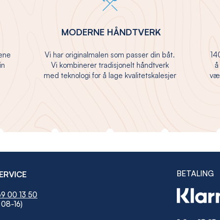
MODERNE HÅNDTVERK
jene
Vi har originalmalen som passer din båt.
140
in
Vi kombinerer tradisjonelt håndtverk
å
med teknologi for å lage kvalitetskalesjer
vær
BETALING
ERVICE
9 00 13 50
 08-16)