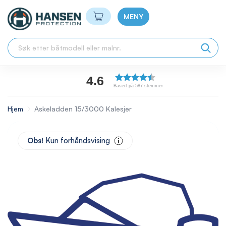
Min handlekurv
MENY
4.6
Basert på 587 stemmer
Hjem
Askeladden 15/3000 Kalesjer
Skip
to
Obs!
Kun forhåndsvising
the
end
of
the
images
gallery