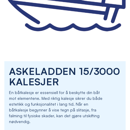
Skip
ASKELADDEN 15/3000
to
the
KALESJER
beginning
of
En båtkalesje er essensiell for å beskytte din båt
the
mot elementene. Med riktig kalesje sikrer du både
images
estetikk og funksjonalitet i lang tid. Når en
gallery
båtkalesje begynner å vise tegn på slitasje, fra
falming til fysiske skader, kan det gjøre utskifting
nødvendig.