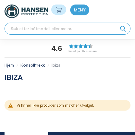
Min handlekurv
MENY
4.6
Basert på 587 stemmer
Hjem
Konsolltrekk
Ibiza
IBIZA
Vi finner ikke produkter som matcher utvalget.