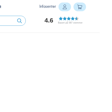
Infosenter
Min handlekurv
R
Logg inn
4.6
Basert på 587 stemmer