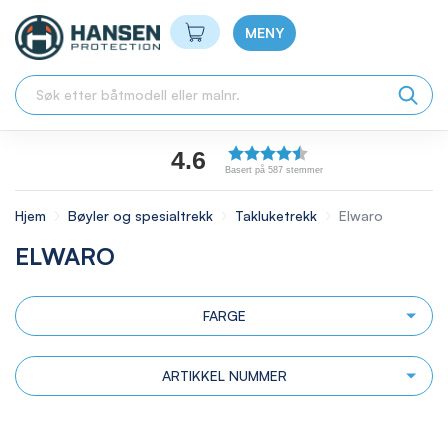
Min handlekurv
MENY
4.6
Basert på 587 stemmer
Hjem
Bøyler og spesialtrekk
Takluketrekk
Elwaro
ELWARO
FARGE
ARTIKKEL NUMMER