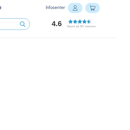
Infosenter
Min handlekurv
R
Logg inn
4.6
Basert på 587 stemmer