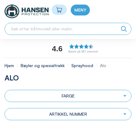
Min handlekurv
MENY
4.6
Basert på 587 stemmer
Hjem
Bøyler og spesialtrekk
Sprayhood
Alo
ALO
FARGE
ARTIKKEL NUMMER