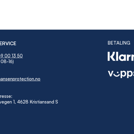
BETALING
ERVICE
9 00 13 50
 08-16)
ansenprotection.no
resse:
egen 1, 4628 Kristiansand S