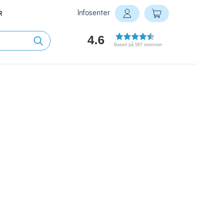
Infosenter
Min handlekurv
R
Logg inn
4.6
Basert på 587 stemmer