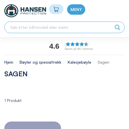
Min handlekurv
MENY
4.6
Basert på 587 stemmer
Hjem
Bøyler og spesialtrekk
Kalesjebøyle
Sagen
SAGEN
1
Produkt