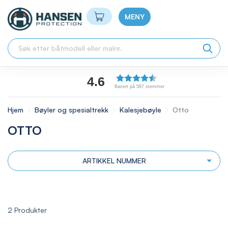
Min handlekurv
MENY
4.6
Basert på 587 stemmer
Hjem
Bøyler og spesialtrekk
Kalesjebøyle
Otto
OTTO
ARTIKKEL NUMMER
2
Produkter