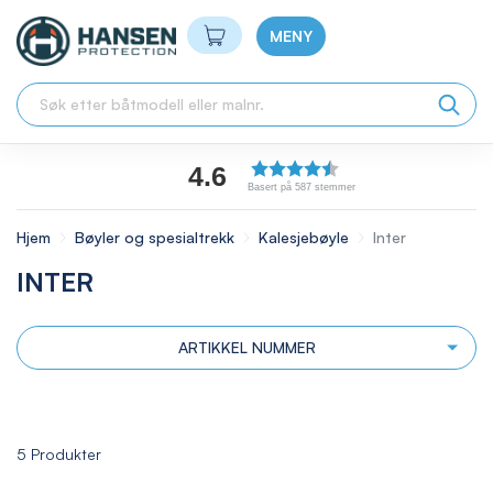
Min handlekurv
MENY
4.6
Basert på 587 stemmer
Hjem
Bøyler og spesialtrekk
Kalesjebøyle
Inter
INTER
ARTIKKEL NUMMER
5
Produkter