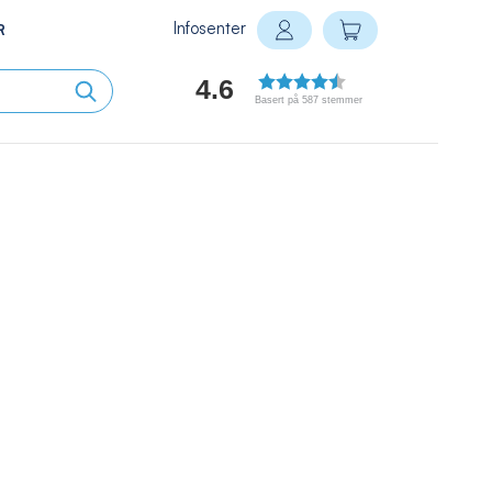
Infosenter
Min handlekurv
R
Logg inn
4.6
Basert på 587 stemmer