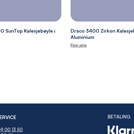
0 SunTop Kalesjebøyle i
Draco 3400 Zirkon Kalesjeb
Aluminium
Finn pris
BETALING
ERVICE
9 00 13 50