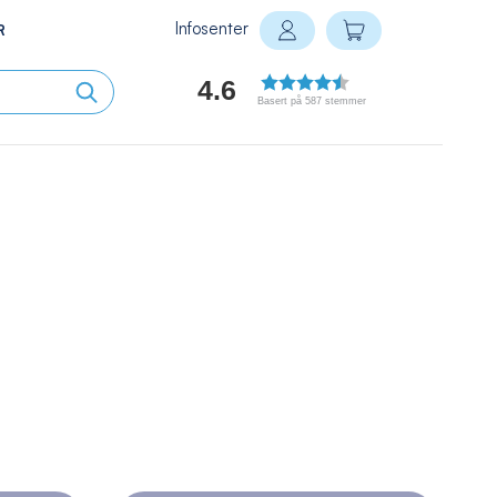
Infosenter
Min handlekurv
R
Logg inn
4.6
Basert på 587 stemmer