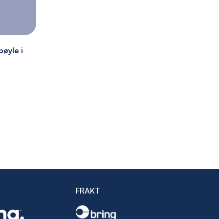
øyle i
FRAKT