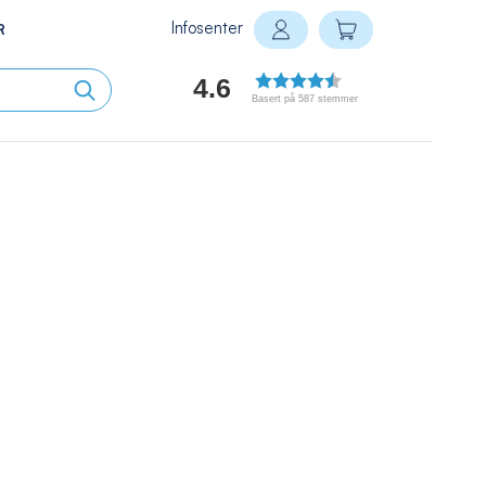
Infosenter
Min handlekurv
R
Logg inn
4.6
Basert på 587 stemmer