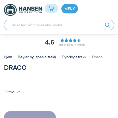
Min handlekurv
MENY
4.6
Basert på 587 stemmer
Hjem
Bøyler og spesialtrekk
Flybridgetrekk
Draco
DRACO
1
Produkt