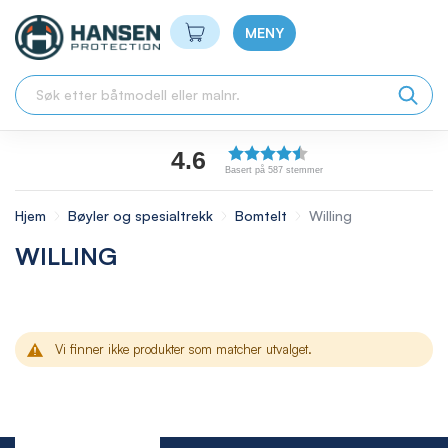
Min handlekurv
MENY
4.6
Basert på 587 stemmer
Hjem
Bøyler og spesialtrekk
Bomtelt
Willing
WILLING
Vi finner ikke produkter som matcher utvalget.