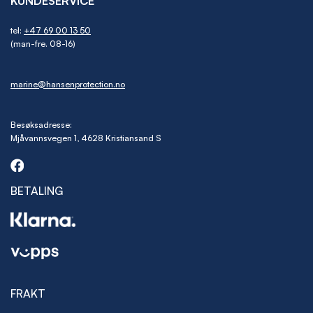
KUNDESERVICE
tel:
+47 69 00 13 50
(man-fre. 08-16)
marine@hansenprotection.no
Besøksadresse:
Mjåvannsvegen 1, 4628 Kristiansand S
BETALING
FRAKT