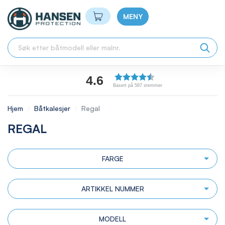
Min handlekurv
MENY
4.6
Basert på 587 stemmer
Hjem
Båtkalesjer
Regal
REGAL
FARGE
ARTIKKEL NUMMER
MODELL