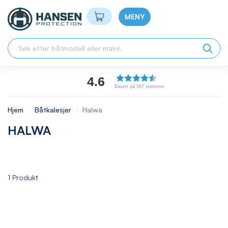
Min handlekurv
MENY
4.6
Basert på 587 stemmer
Hjem
Båtkalesjer
Halwa
HALWA
1
Produkt