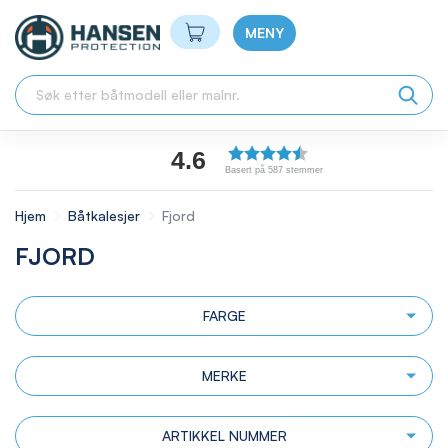
Min handlekurv
MENY
4.6
Basert på 587 stemmer
Hjem
Båtkalesjer
Fjord
FJORD
FARGE
MERKE
ARTIKKEL NUMMER