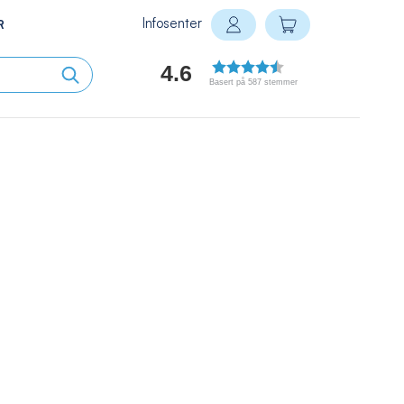
Infosenter
Min handlekurv
R
Logg inn
4.6
Basert på 587 stemmer