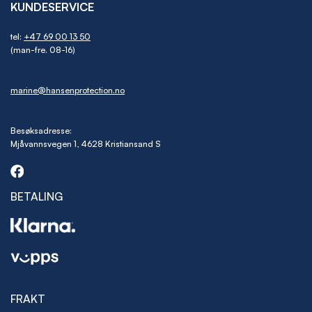
KUNDESERVICE
tel:
+47 69 00 13 50
(man-fre. 08-16)
marine@hansenprotection.no
Besøksadresse:
Mjåvannsvegen 1, 4628 Kristiansand S
BETALING
FRAKT