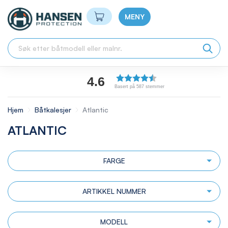
Min handlekurv
MENY
4.6
Basert på 587 stemmer
Hjem
Båtkalesjer
Atlantic
ATLANTIC
FARGE
ARTIKKEL NUMMER
MODELL